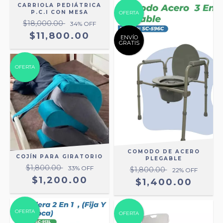
CARRIOLA PEDIÁTRICA
P.C.I CON MESA
OFERTA
$18,000.00
34
% OFF
$11,800.00
ENVÍO
GRATIS
OFERTA
COMODO DE ACERO
COJÍN PARA GIRATORIO
PLEGABLE
$1,800.00
33
% OFF
$1,800.00
22
% OFF
$1,200.00
$1,400.00
OFERTA
OFERTA