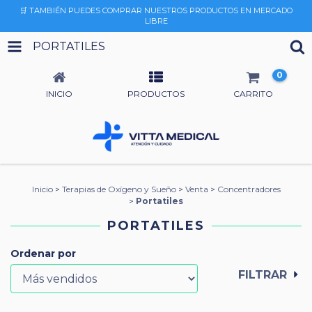
🛒 TAMBIÉN PUEDES COMPRAR NUESTROS PRODUCTOS EN MERCADO
LIBRE
PORTATILES
0
INICIO
PRODUCTOS
CARRITO
Inicio
>
Terapias de Oxígeno y Sueño
>
Venta
>
Concentradores
>
Portatiles
PORTATILES
Ordenar por
FILTRAR