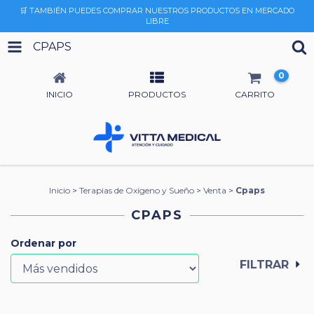
🛒 TAMBIÉN PUEDES COMPRAR NUESTROS PRODUCTOS EN MERCADO
LIBRE
CPAPS
0
INICIO
PRODUCTOS
CARRITO
Inicio
>
Terapias de Oxígeno y Sueño
>
Venta
>
Cpaps
CPAPS
Ordenar por
FILTRAR