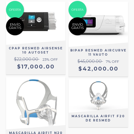
OFERTA
OFERTA
ENVÍO
ENVÍO
GRATIS
GRATIS
CPAP RESMED AIRSENSE
BIPAP RESMED AIRCURVE
10 AUTOSET
11 VAUTO
$22,000.00
23
% OFF
$45,000.00
7
% OFF
$17,000.00
$42,000.00
MASCARILLA AIRFIT F20
DE RESMED
MASCARILLA AIRFIT N20