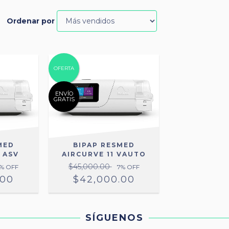
Ordenar por
OFERTA
ENVÍO
GRATIS
MED
BIPAP RESMED
 ASV
AIRCURVE 11 VAUTO
$45,000.00
% OFF
7
% OFF
.00
$42,000.00
SÍGUENOS