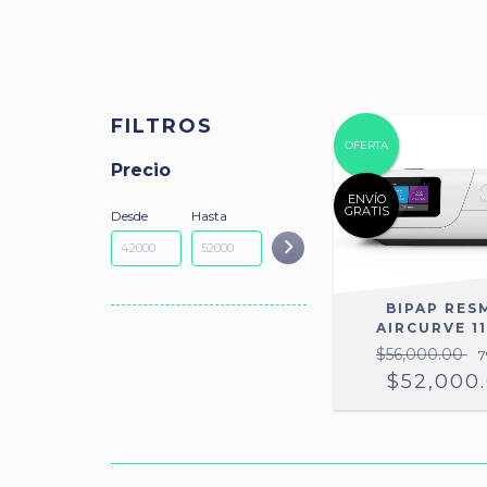
FILTROS
OFERTA
Precio
ENVÍO
GRATIS
Desde
Hasta
BIPAP RES
AIRCURVE 11
$56,000.00
7
$52,000