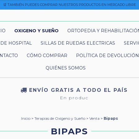
🛒 TAMBIÉN PUEDES COMPRAR NUESTROS PRODUCTOS EN MERCADO LIBRE
CIO
OXIGENO Y SUEÑO
ORTOPEDIA Y REHABILITACIÓ
DE HOSPITAL
SILLAS DE RUEDAS ELECTRICAS
SERVI
NTACTO
CÓMO COMPRAR
POLÍTICA DE DEVOLUCIÓN
QUIÉNES SOMOS
ENVÍO GRATIS A TODO EL PAÍS
En produc
Inicio
>
Terapias de Oxígeno y Sueño
>
Venta
>
Bipaps
BIPAPS