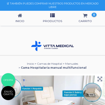
🛒 TAMBIÉN PUEDES COMPRAR NUESTROS PRODUCTOS EN MERCADO
CAMA HOSPITALARIA MANUAL MULTIFUNCIONAL
LIBRE
0
INICIO
PRODUCTOS
CARRITO
Inicio
>
Camas de Hospital
>
Manuales
>
Cama Hospitalaria manual multifuncional
OFERTA
ENVÍO
GRATIS