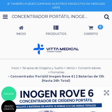
🛒 TAMBIÉN PUEDES COMPRAR NUESTROS PRODUCTOS EN MERCADO
LIBRE
CONCENTRADOR PORTÁTIL INOGEN ROVE 6 | 2 BATERÍAS DE 13H (HASTA 26H TOTAL)
0
INICIO
PRODUCTOS
CARRITO
Inicio
>
Terapias de Oxígeno y Sueño
>
Venta
>
Concentradores
>
Portatiles
>
Concentrador Portátil Inogen Rove 6 | 2 Baterías de 13h
(Hasta 26h Total)
OFERTA
ENVÍO
GRATIS