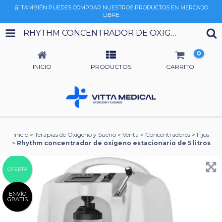
🛒 TAMBIÉN PUEDES COMPRAR NUESTROS PRODUCTOS EN MERCADO
LIBRE
RHYTHM CONCENTRADOR DE OXIGENO ESTACIONARIO DE 5 LITROS
0
INICIO
PRODUCTOS
CARRITO
Inicio
>
Terapias de Oxígeno y Sueño
>
Venta
>
Concentradores
>
Fijos
>
Rhythm concentrador de oxigeno estacionario de 5 litros
OFERTA
ENVÍO
GRATIS