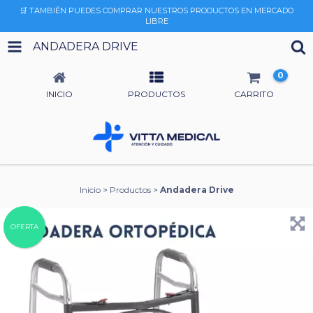
🛒 TAMBIÉN PUEDES COMPRAR NUESTROS PRODUCTOS EN MERCADO
LIBRE
ANDADERA DRIVE
0
INICIO
PRODUCTOS
CARRITO
Inicio
>
Productos
>
Andadera Drive
OFERTA