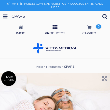
🛒 TAMBIÉN PUEDES COMPRAR NUESTROS PRODUCTOS EN MERCADO
LIBRE
CPAPS
0
INICIO
PRODUCTOS
CARRITO
Inicio
>
Productos
>
CPAPS
ENVÍO
GRATIS