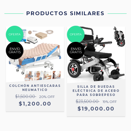
PRODUCTOS SIMILARES
OFERTA
OFERTA
ENVÍO
ENVÍO
GRATIS
GRATIS
COLCHÓN ANTIESCARAS
SILLA DE RUEDAS
NEUMATICO
ELÉCTRICA DE ACERO
PARA SOBREPESO
$1,500.00
20
% OFF
$23,500.00
19
% OFF
$1,200.00
S
$19,000.00