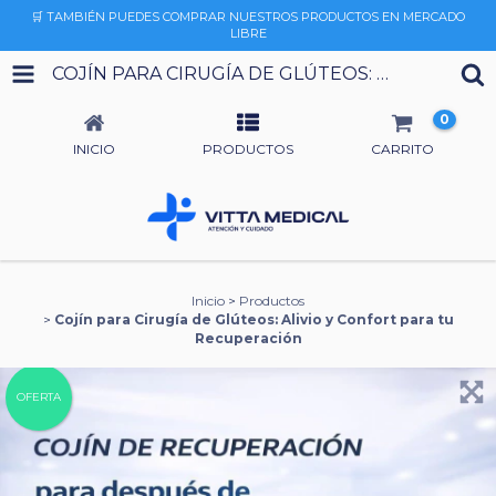
🛒 TAMBIÉN PUEDES COMPRAR NUESTROS PRODUCTOS EN MERCADO
LIBRE
COJÍN PARA CIRUGÍA DE GLÚTEOS: ALIVIO Y CONFORT PARA TU RECUPERACIÓN
0
INICIO
PRODUCTOS
CARRITO
Inicio
>
Productos
>
Cojín para Cirugía de Glúteos: Alivio y Confort para tu
Recuperación
OFERTA